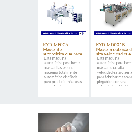
KYD-MF006
KYD-MD001B
Mascarilla
Máscara doblada d
automática que hace
alta velocidad que
Esta máquina
Esta máquina
la máquina
hace la máquina
automática para hacer
automática para hace
mascarillas es una
máscaras de alta
máquina totalmente
velocidad está diseñ
automática diseñada
para fabricar máscar
para producir máscaras
plegables con una
para el oído externo y
velocidad de 45-55p
para el oído interno. La
/ min. Todos los
máquina de fabricación
procesos, incluida la
de máscaras f...
alimentación de tejido