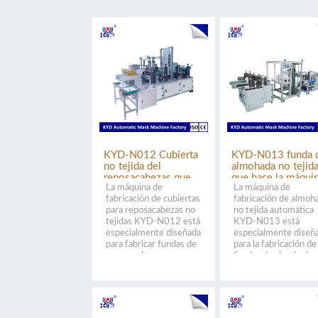
KYD-N012 Cubierta
KYD-N013 funda 
no tejida del
almohada no tejid
reposacabezas que
que hace la máqui
La máquina de
La máquina de
hace la máquina
fabricación de cubiertas
fabricación de almoh
para reposacabezas no
no tejida automática
tejidas KYD-N012 está
KYD-N013 está
especialmente diseñada
especialmente diseñ
para fabricar fundas de
para la fabricación de
reposacabezas
fundas de almohada
desechables no tejidos
desechables no tejid
utilizados en aviones,
utilizadas por aviones
trenes y a...
hoteles y hospi...