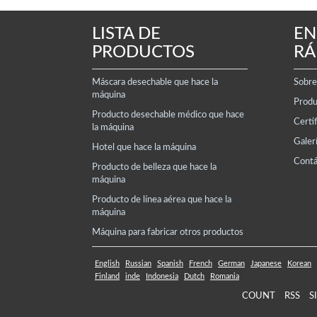
LISTA DE
EN
PRODUCTOS
RÁ
Máscara desechable que hace la
Sobre
máquina
Produ
Producto desechable médico que hace
Certi
la máquina
Galer
Hotel que hace la máquina
Contá
Producto de belleza que hace la
máquina
Producto de línea aérea que hace la
máquina
Máquina para fabricar otros productos
English
Russian
Spanish
French
German
Japanese
Korean
Finland
inde
Indonesia
Dutch
Romania
COUNT
RSS
S